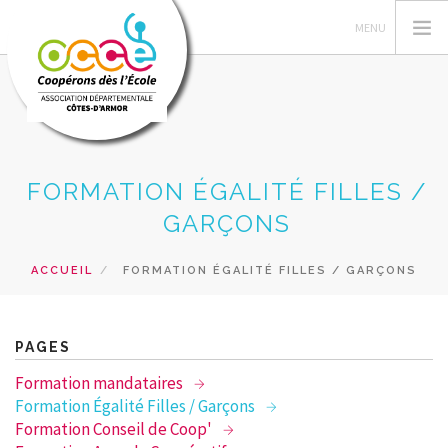
L'OCCE
FORMATION ÉGALITÉ FILLES /
GERER SA COOPERATIVE
GARÇONS
FORMATIONS
ACCUEIL
FORMATION ÉGALITÉ FILLES / GARÇONS
ACTIONS PEDAGOGIQUES
PRETS ET SERVICES
RECHERCHER
PAGES
Formation mandataires
CONTACT
Formation Égalité Filles / Garçons
Formation Conseil de Coop'