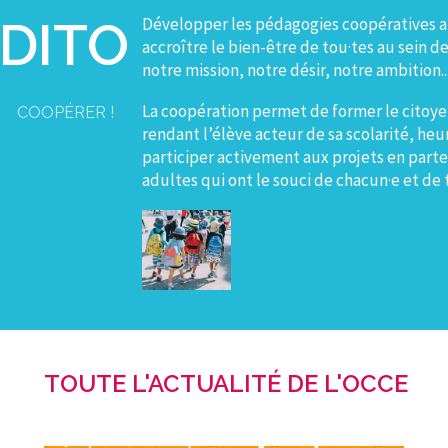
DITO
Développer les pédagogies coopératives au
accroître le bien-être de tou·tes au sein de 
notre mission, notre désir, notre ambition...
La coopération permet de former le citoy
COOPÉRER !
rendant l’élève acteur de sa scolarité, heu
participer activement aux projets en parte
adultes qui ont le souci de chacun·e et de 
TOUTE L'ACTUALITÉ DE L'OCCE