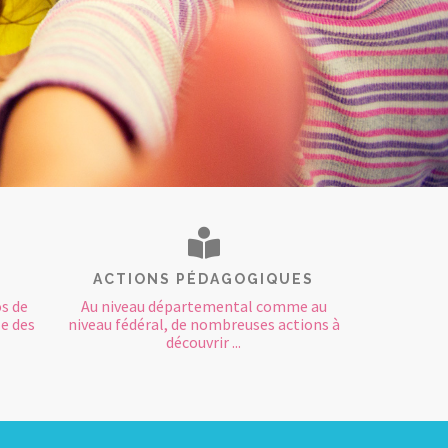
ACTIONS PÉDAGOGIQUES
os de
Au niveau départemental comme au
e des
niveau fédéral, de nombreuses actions à
découvrir ...