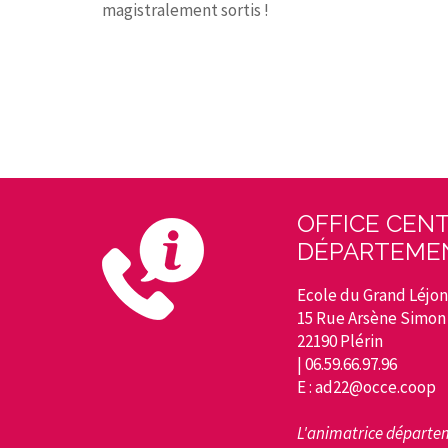
magistralement sortis !
OFFICE CENT
DÉPARTEMEN
Ecole du Grand Léjon
15 Rue Arsène Simon
22190 Plérin
| 06.59.66.97.96
E : ad22@occe.coop
L'animatrice départem