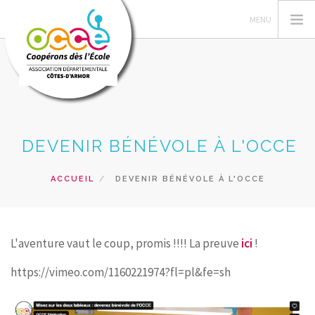
L'OCCE
DEVENIR BÉNÉVOLE À L'OCCE
GERER SA COOPERATIVE
FORMATIONS
ACCUEIL
DEVENIR BÉNÉVOLE À L'OCCE
ACTIONS PEDAGOGIQUES
PRETS ET SERVICES
L'aventure vaut le coup, promis !!!! La preuve
ici
!
RECHERCHER
https://vimeo.com/1160221974?fl=pl&fe=sh
CONTACT