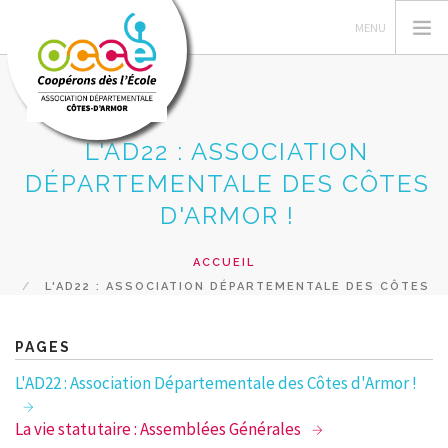
L'AD22 : ASSOCIATION
L'OCCE
DÉPARTEMENTALE DES CÔTES
GERER SA COOPERATIVE
D'ARMOR !
FORMATIONS
ACCUEIL
ACTIONS PEDAGOGIQUES
L'AD22 : ASSOCIATION DÉPARTEMENTALE DES CÔTES
PRETS ET SERVICES
D'ARMOR !
RECHERCHER
PAGES
L'AD22 : Association Départementale des Côtes d'Armor !
CONTACT
La vie statutaire : Assemblées Générales